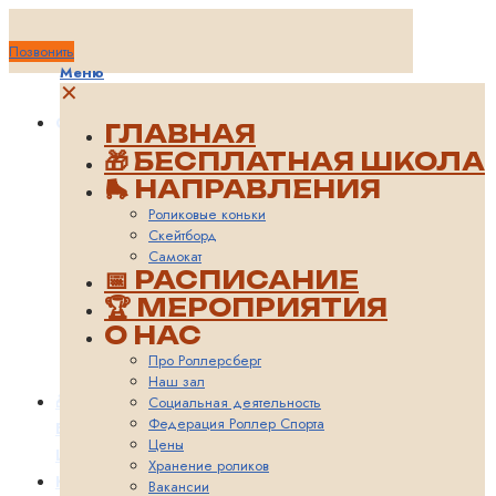
Позвонить
Меню
✕
О НАС
ГЛАВНАЯ
Про
🎁 БЕСПЛАТНАЯ ШКОЛА
Роллерсберг
🛼 НАПРАВЛЕНИЯ
Наш зал
Социальная
Роликовые коньки
деятельность
Скейтборд
Федерация
Самокат
Роллер
📅 РАСПИСАНИЕ
Спорта
🏆 МЕРОПРИЯТИЯ
Цены
О НАС
Хранение
роликов
Про Роллерсберг
Сотрудничество
Наш зал
🎁
Социальная деятельность
Федерация Роллер Спорта
БЕСПЛАТНАЯ
Цены
ШКОЛА
Хранение роликов
КОНТАКТЫ
Вакансии